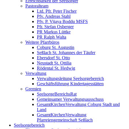
Erreichbarkeit der Seelsorger
Pastoralteam
Ltd. Pfr. Peter Fischer
Pfv. Andreas Stahl
Pfv. P. Vijaya Boddu MSFS
Pfr. Stefan Osberger
PR Markus Lüttke
PR Ralph Walta
Weitere Pfarrbüros
Coburg St. Augustin
Seßlach St. Johannes der Täufer
Ebersdorf St. Otto
Neustadt St. Ottilia
Rödental St. Hedwig
Verwaltung
Verwaltungsleitung Seelsorgebereich
Geschäftsführung Kindertagesstätten
Gremien
SeelsorgeBereichsRat
Gemeinsamer Verwaltungsausschuss
GesamtKirchenVerwaltung Coburg Stadt und
Land
GesamtKirchenVerwaltung
Pfarreiengemeinschaft Seßlach
Seelsorgebereich