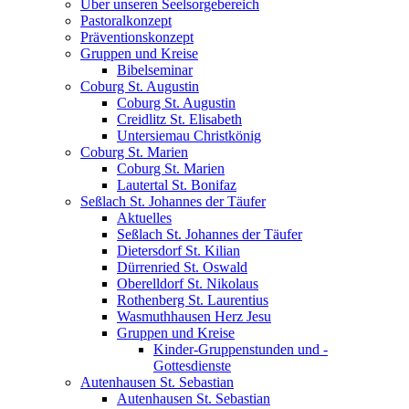
Über unseren Seelsorgebereich
Pastoralkonzept
Präventionskonzept
Gruppen und Kreise
Bibelseminar
Coburg St. Augustin
Coburg St. Augustin
Creidlitz St. Elisabeth
Untersiemau Christkönig
Coburg St. Marien
Coburg St. Marien
Lautertal St. Bonifaz
Seßlach St. Johannes der Täufer
Aktuelles
Seßlach St. Johannes der Täufer
Dietersdorf St. Kilian
Dürrenried St. Oswald
Oberelldorf St. Nikolaus
Rothenberg St. Laurentius
Wasmuthhausen Herz Jesu
Gruppen und Kreise
Kinder-Gruppenstunden und -
Gottesdienste
Autenhausen St. Sebastian
Autenhausen St. Sebastian