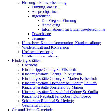
Firmung – Firmvorbereitung
Firmung, das ist ...
Ansprechpartner
Jugendliche
Der Weg zur Firmung
Anmeldung
Informationen für Erziehungeberechtigte
Erwachsene
Termine
Haus- bzw. Krankenkommunion, Krankensalbung
Wiedereintritt und Konversion
Hochschulseelsorge
Geistlich leben zuhause
Kindertagesstätten
Übersicht
Kinderkrippe Coburg St. Elisabeth
Kindertagesstätte Coburg St. Augustin
Kindertagesstätte Coburg St. Marien Farbenfroh
Kindertagesstätte Ebersdorf bei Coburg St. Otto
Kindertagesstätte Sonnefeld St. Marien
Kindertagesstätte Neustadt bei Coburg St. Ottilia
Kinderhort Neustadt bei Coburg Don Bosco
Schülerhort Rödental St. Hedwig
Geschäftsführung
GesamtKirchenGemeinde