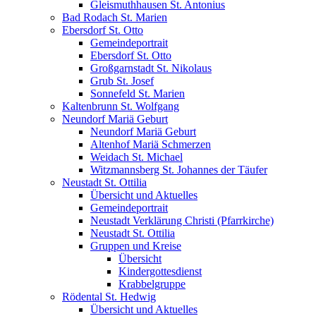
Gleismuthhausen St. Antonius
Bad Rodach St. Marien
Ebersdorf St. Otto
Gemeindeportrait
Ebersdorf St. Otto
Großgarnstadt St. Nikolaus
Grub St. Josef
Sonnefeld St. Marien
Kaltenbrunn St. Wolfgang
Neundorf Mariä Geburt
Neundorf Mariä Geburt
Altenhof Mariä Schmerzen
Weidach St. Michael
Witzmannsberg St. Johannes der Täufer
Neustadt St. Ottilia
Übersicht und Aktuelles
Gemeindeportrait
Neustadt Verklärung Christi (Pfarrkirche)
Neustadt St. Ottilia
Gruppen und Kreise
Übersicht
Kindergottesdienst
Krabbelgruppe
Rödental St. Hedwig
Übersicht und Aktuelles