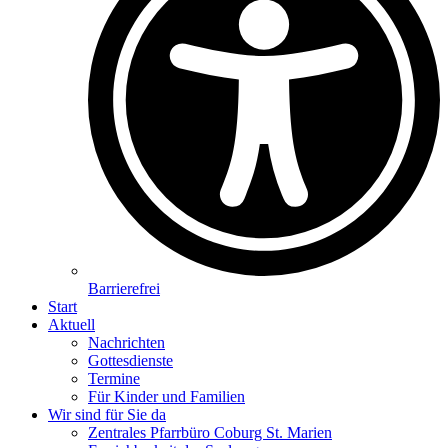
Barrierefrei
Start
Aktuell
Nachrichten
Gottesdienste
Termine
Für Kinder und Familien
Wir sind für Sie da
Zentrales Pfarrbüro Coburg St. Marien