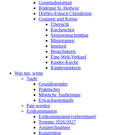
Gemeindeportrait
Rödental St. Hedwig
Dörfles-Esbach Christkönig
Gruppen und Kreise
Übersicht
Kirchenchor
Seniorennachmittag
Ministranten
Inselzeit
Besuchskreis
Eine-Welt-Verkauf
Kinder-Kirche
Kindersingkreis
Was tun, wenn
Taufe
Grundlegendes
Praktisches
Mögliche Tauftermine
Erwachsenentaufe
Pate werden
Erstkommunion
Erstkommunion(vorbereitung)
Termine 2026/2027
Ansprechpartner
Konzeption