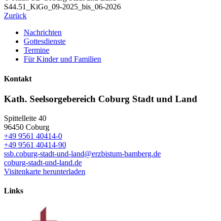
S44.51_KiGo_09-2025_bis_06-2026
Zurück
Nachrichten
Gottesdienste
Termine
Für Kinder und Familien
Kontakt
Kath. Seelsorgebereich Coburg Stadt und Land
Spittelleite 40
96450
Coburg
+49 9561 40414-0
+49 9561 40414-90
ssb.coburg-stadt-und-land@erzbistum-bamberg.de
coburg-stadt-und-land.de
Visitenkarte herunterladen
Links