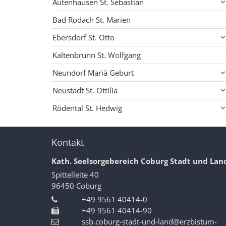
Autenhausen St. Sebastian
Bad Rodach St. Marien
Ebersdorf St. Otto
Kaltenbrunn St. Wolfgang
Neundorf Mariä Geburt
Neustadt St. Ottilia
Rödental St. Hedwig
Kontakt
Kath. Seelsorgebereich Coburg Stadt und Lan
Spittelleite 40
96450
Coburg
+49 9561 40414-0
+49 9561 40414-90
ssb.coburg-stadt-und-land@erzbistum-